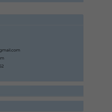
@gmail.com
om
52