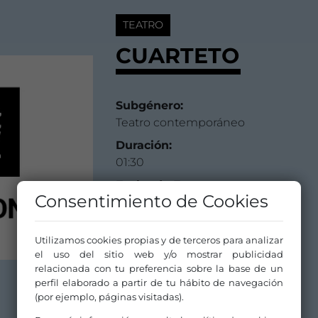
TEATRO
CUARTETO
Subgénero:
Teatro contemporáneo
Duración:
01:30
Fecha de Estreno:
Consentimiento de Cookies
25 septiembre 2021
Compañía/Artista:
Utilizamos cookies propias y de terceros para analizar
Higiénico Papel Teatro
el uso del sitio web y/o mostrar publicidad
Distribuidor/a:
relacionada con tu preferencia sobre la base de un
Higiénico Papel Teatro
perfil elaborado a partir de tu hábito de navegación
(por ejemplo, páginas visitadas).