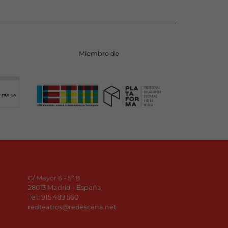
Miembro de
C/ Mayor 6 - 5º B
28013 Madrid - España
Tel.:
915 489 560
redteatros@redescena.net