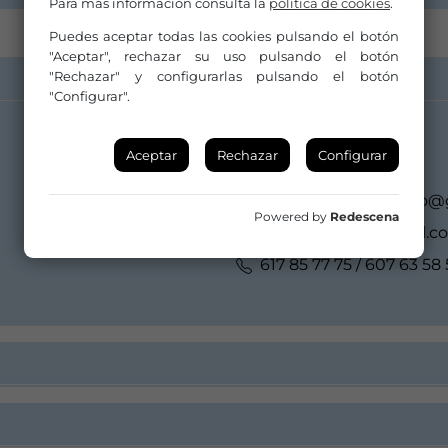
Para más información consulta la
política de cookies
.
Puedes aceptar todas las cookies pulsando el botón
"Aceptar", rechazar su uso pulsando el botón
"Rechazar" y configurarlas pulsando el botón
"Configurar".
Distribuidor/a:
Aceptar
Rechazar
Configurar
Higiénico Papel Teatro
higienicopapelteatro
Powered by
Redescena
info@higienicopapel.c
617 85 77 75 / 607 63 58 