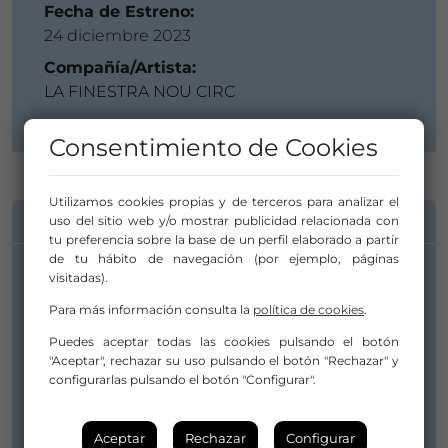
Fecha de Estreno:
24 diciembre 2023
Compañía/Artista:
LA FINESTRA NOU CIRC
Consentimiento de Cookies
Utilizamos cookies propias y de terceros para analizar el
INFORMACIÓN DE CONTACTO
uso del sitio web y/o mostrar publicidad relacionada con
tu preferencia sobre la base de un perfil elaborado a partir
de tu hábito de navegación (por ejemplo, páginas
visitadas).
Compañía/Artista:
Para más información consulta la
política de cookies
.
LA FINESTRA NOU CIRC
Puedes aceptar todas las cookies pulsando el botón
lafinestranoucirc.sl@gmail.com
"Aceptar", rechazar su uso pulsando el botón "Rechazar" y
albertocirco@gmail.com
configurarlas pulsando el botón "Configurar".
636116356
Aceptar
Rechazar
Configurar