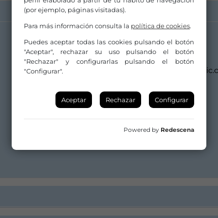
perfil elaborado a partir de tu hábito de navegación
(por ejemplo, páginas visitadas).
Para más información consulta la
política de cookies
.
Puedes aceptar todas las cookies pulsando el botón
Distribuidor/a:
"Aceptar", rechazar su uso pulsando el botón
Afuerenyo Music
"Rechazar" y configurarlas pulsando el botón
info@afuerenyomusic.
"Configurar".
634081984
Aceptar
Rechazar
Configurar
Powered by
Redescena