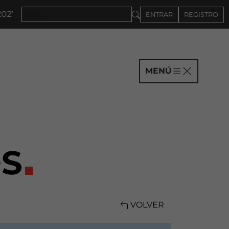
 · CONVOCATORIA A COMPAÑÍAS HASTA EL 4DE SEPTI
ENTRAR
REGISTRO
MENÚ
S
VOLVER