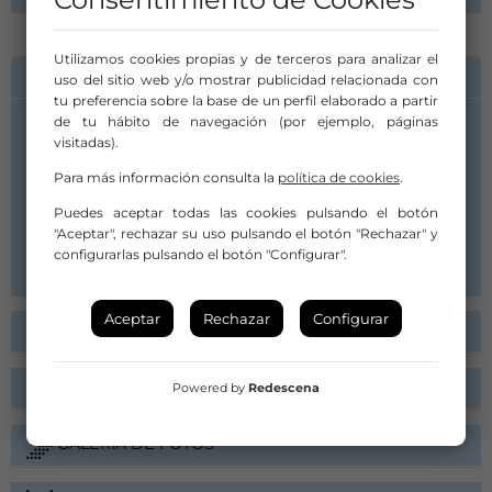
Utilizamos cookies propias y de terceros para analizar el
INFORMACIÓN DE CONTACTO
uso del sitio web y/o mostrar publicidad relacionada con
tu preferencia sobre la base de un perfil elaborado a partir
de tu hábito de navegación (por ejemplo, páginas
Compañía/Artista:
visitadas).
Jessica Castellón & Boris Orihuela
Para más información consulta la
política de cookies
.
jessicacastellon.borisorihuela@gmail.com
Puedes aceptar todas las cookies pulsando el botón
662082726
"Aceptar", rechazar su uso pulsando el botón "Rechazar" y
Web
configurarlas pulsando el botón "Configurar".
Aceptar
Rechazar
Configurar
FICHA ARTÍSTICA
ARGUMENTO
Powered by
Redescena
GALERÍA DE FOTOS