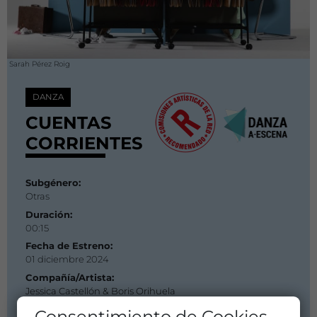
Sarah Pérez Roig
DANZA
CUENTAS
CORRIENTES
Subgénero:
Otras
Duración:
00:15
Fecha de Estreno:
01 diciembre 2024
Compañía/Artista:
Jessica Castellón & Boris Orihuela
Consentimiento de Cookies