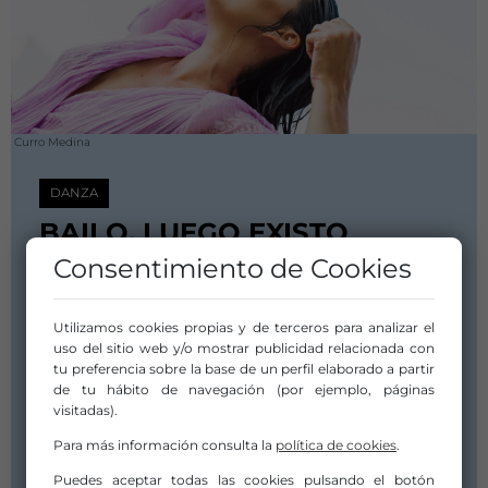
Curro Medina
DANZA
BAILO, LUEGO EXISTO
Consentimiento de Cookies
Subgénero:
Danza flamenca y española
Utilizamos cookies propias y de terceros para analizar el
Duración:
uso del sitio web y/o mostrar publicidad relacionada con
01:00
tu preferencia sobre la base de un perfil elaborado a partir
de tu hábito de navegación (por ejemplo, páginas
Fecha de Estreno:
visitadas).
30 octubre 2025
Compañía/Artista:
Para más información consulta la
política de cookies
.
MERCEDES DE CÓRDOBA- IFI Producción
Puedes aceptar todas las cookies pulsando el botón