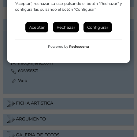
"Aceptar", rechazar su uso pulsando el botón "Rechazar" y
configurarlas pulsando el botón "Configurar".
INFORMACIÓN DE CONTACTO
Aceptar
Rechazar
Configurar
Compañía/Artista:
Powered by
Redescena
MERCEDES DE CÓRDOBA- IFI Producción
jaromero@ifijerez.com
info@ifijerez.com
605858371
Web
FICHA ARTÍSTICA
ARGUMENTO
GALERÍA DE FOTOS