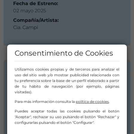
Fecha de Estreno:
02 mayo 2025
Compañía/Artista:
Cia. Campi
Consentimiento de Cookies
INFORMACIÓN DE CONTACTO
Utilizamos cookies propias y de terceros para analizar el
uso del sitio web y/o mostrar publicidad relacionada con
tu preferencia sobre la base de un perfil elaborado a partir
Compañía/Artista:
de tu hábito de navegación (por ejemplo, páginas
visitadas).
Cia. Campi
Para más información consulta la
política de cookies
.
contact@ciacampi.com
Puedes aceptar todas las cookies pulsando el botón
contact@ciacampi.com
"Aceptar", rechazar su uso pulsando el botón "Rechazar" y
608452304
configurarlas pulsando el botón "Configurar".