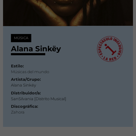
MÚSICA
Alana Sinkëy
Estilo:
Músicas del mundo
Artista/Grupo:
Alana Sinkëy
Distribuidor/a:
SanSilvania [Distrito Musical]
Discográfica:
Zahora