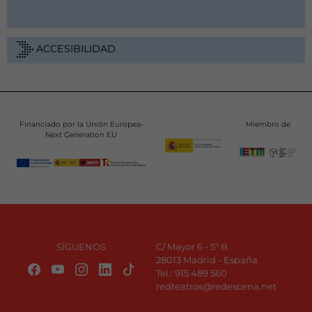
ACCESIBILIDAD
Financiado por la Unión Europea-
Miembro de
Next Generation EU
SÍGUENOS
C/ Mayor 6 - 5º B
28013 Madrid - España
Tel.:
915 489 560
redteatros@redescena.net