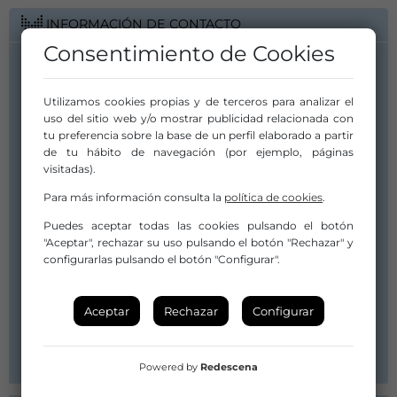
INFORMACIÓN DE CONTACTO
Consentimiento de Cookies
Artista/Grupo:
Alana Sinkëy
Utilizamos cookies propias y de terceros para analizar el
info@sansilvania.com
uso del sitio web y/o mostrar publicidad relacionada con
tu preferencia sobre la base de un perfil elaborado a partir
info@sansilvania.com
de tu hábito de navegación (por ejemplo, páginas
679713534
visitadas).
Distribuidor/a:
Para más información consulta la
política de cookies
.
SanSilvania [Distrito Musical]
Puedes aceptar todas las cookies pulsando el botón
info@sansilvania.com
"Aceptar", rechazar su uso pulsando el botón "Rechazar" y
javier@sansilvania.com
configurarlas pulsando el botón "Configurar".
Sandra: 679 71 35 34 /Javier: 618 92 30 43
Canal de YouTube
Aceptar
Rechazar
Configurar
Web
Spotify
Powered by
Redescena