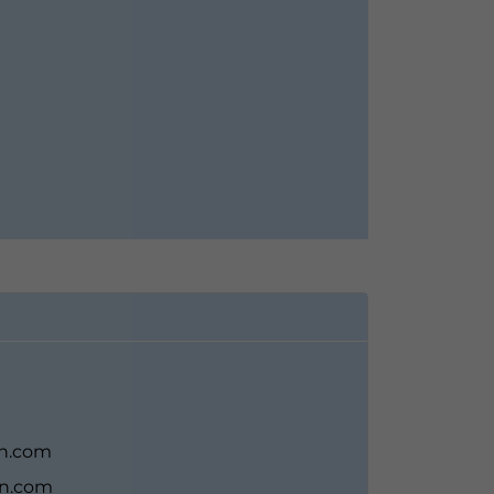
on.com
on.com