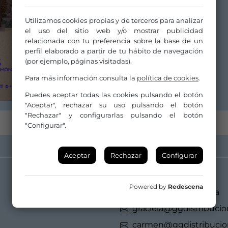
Distribuidor/a:
GG Producción Escénica
Utilizamos cookies propias y de terceros para analizar
el uso del sitio web y/o mostrar publicidad
relacionada con tu preferencia sobre la base de un
perfil elaborado a partir de tu hábito de navegación
(por ejemplo, páginas visitadas).
Para más información consulta la
política de cookies
.
Puedes aceptar todas las cookies pulsando el botón
"Aceptar", rechazar su uso pulsando el botón
"Rechazar" y configurarlas pulsando el botón
"Configurar".
Aceptar
Rechazar
Configurar
Distribuidor/a:
Powered by
Redescena
GG Producción Escénica
graciela@ggdistribuci
carmen@ggdistribuci