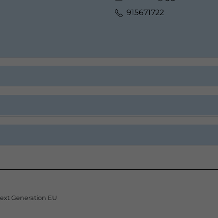
915671722
Next Generation EU