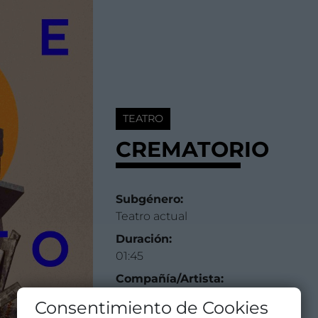
TEATRO
CREMATORIO
Subgénero:
Teatro actual
Duración:
01:45
Compañía/Artista:
GG Producción Escénica
Consentimiento de Cookies