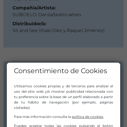
Compañía/Artista:
SUBCIELO: Danza/teatro aéreo.
Distribuidor/a:
Sit and See (Iñaki Díez y Raquel Jiménez)
INFORMACIÓN DE CONTACTO
Consentimiento de Cookies
Compañía/Artista:
Utilizamos cookies propias y de terceros para analizar el
uso del sitio web y/o mostrar publicidad relacionada con
SUBCIELO: Danza/teatro aéreo.
tu preferencia sobre la base de un perfil elaborado a partir
subcielodanzaaerea@gmail.com
de tu hábito de navegación (por ejemplo, páginas
visitadas).
subcieloeventos@gmail.com
Para más información consulta la
política de cookies
.
620180649
Puedes aceptar todas las cookies pulsando el botón