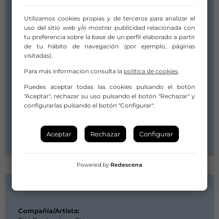
Gola
Utilizamos cookies propias y de terceros para analizar el
uso del sitio web y/o mostrar publicidad relacionada con
Subgénero:
tu preferencia sobre la base de un perfil elaborado a partir
Teatro contemporáneo
de tu hábito de navegación (por ejemplo, páginas
visitadas).
Duración:
02:00
Para más información consulta la
política de cookies
.
Fecha de Estreno:
Puedes aceptar todas las cookies pulsando el botón
16 noviembre 2024
"Aceptar", rechazar su uso pulsando el botón "Rechazar" y
Compañía/Artista:
configurarlas pulsando el botón "Configurar".
Bitò Produccions, SL
Distribuidor/a:
Bitò Produccions, SL
Aceptar
Rechazar
Configurar
Powered by
Redescena
INFORMACIÓN DE CONTACTO
Compañía/Artista: