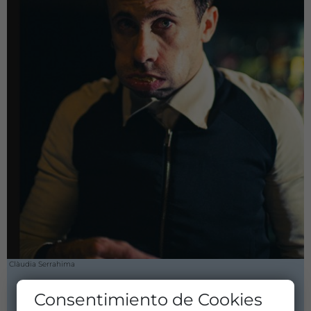
Clàudia Serrahima
Consentimiento de Cookies
TEATRO