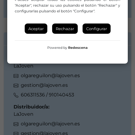
"Aceptar", rechazar su uso pulsando el botón "Rechazar" y
configurarlas pulsando el botón "Configurar".
Aceptar
Rechazar
Configurar
INFORMACIÓN DE CONTACTO
Powered by
Redescena
Compañía/Artista:
LaJoven
olgareguilon@lajoven.es
gestion@lajoven.es
606311536 / 910140453
Distribuidor/a:
LaJoven
olgareguilon@lajoven.es
gestion@lajoven.es