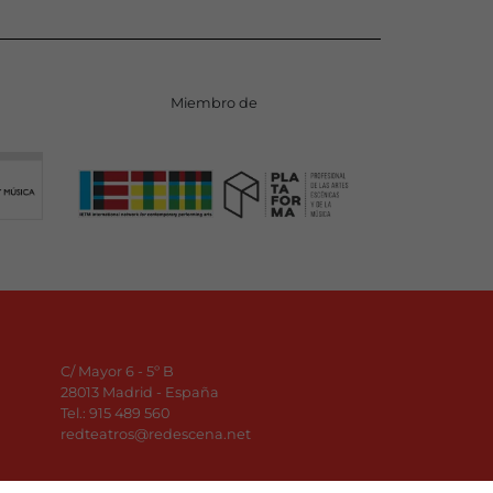
Miembro de
C/ Mayor 6 - 5º B
28013 Madrid - España
Tel.:
915 489 560
redteatros@redescena.net