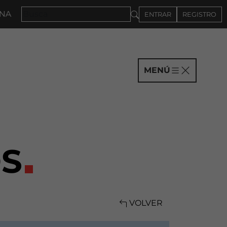
27 · CONVOCATORIA A COMPAÑÍAS HASTA EL 4DE SEP
ENTRAR
REGISTRO
MENÚ
S
VOLVER