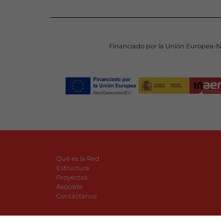
Financiado por la Unión Europea-
Qué es la Red
Estructura
Proyectos
Asóciate
Contáctanos