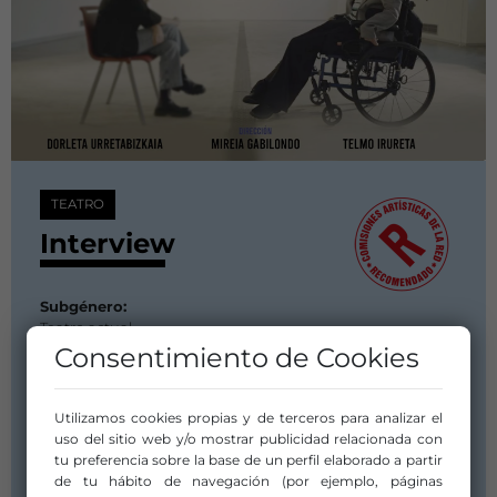
TEATRO
Interview
Subgénero:
Teatro actual
Consentimiento de Cookies
Duración:
01:10
Fecha de Estreno:
Utilizamos cookies propias y de terceros para analizar el
02 abril 2025
uso del sitio web y/o mostrar publicidad relacionada con
Compañía/Artista:
tu preferencia sobre la base de un perfil elaborado a partir
TENTAZIOA
de tu hábito de navegación (por ejemplo, páginas