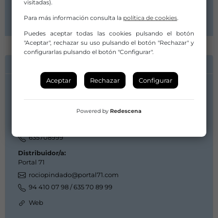
visitadas).
Distribuidor/a:
Portal 71
Para más información consulta la
política de cookies
.
Puedes aceptar todas las cookies pulsando el botón
"Aceptar", rechazar su uso pulsando el botón "Rechazar" y
configurarlas pulsando el botón "Configurar".
INFORMACIÓN DE CONTACTO
Aceptar
Rechazar
Configurar
Compañía/Artista:
TENTAZIOA
Powered by
Redescena
tentazioa@produkzioak.com
tentazioa@produkzioak.com
635708999
Distribuidor/a:
Portal 71
rociopindado@portal71.com
94 410 07 98 / 635 70 89 99
Web