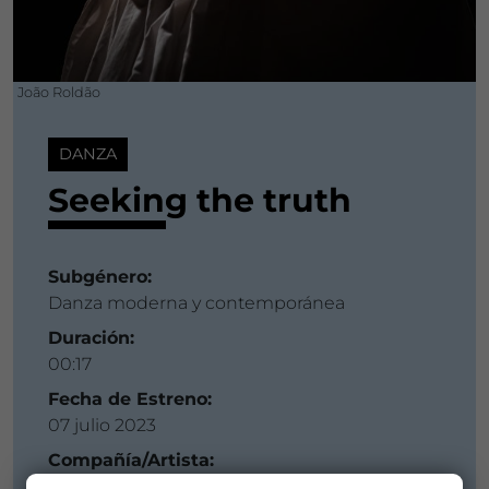
João Roldão
DANZA
Seeking the truth
Subgénero:
Danza moderna y contemporánea
Duración:
00:17
Fecha de Estreno:
07 julio 2023
Compañía/Artista:
Pau Aran Gimeno