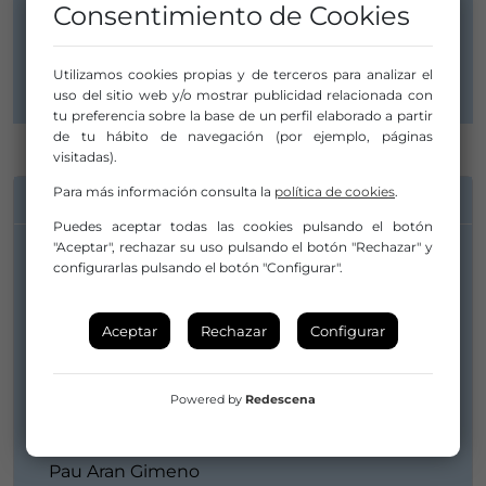
Consentimiento de Cookies
Distribuidor/a:
Pau Aran Gimeno
Utilizamos cookies propias y de terceros para analizar el
uso del sitio web y/o mostrar publicidad relacionada con
tu preferencia sobre la base de un perfil elaborado a partir
de tu hábito de navegación (por ejemplo, páginas
visitadas).
Para más información consulta la
política de cookies
.
INFORMACIÓN DE CONTACTO
Puedes aceptar todas las cookies pulsando el botón
"Aceptar", rechazar su uso pulsando el botón "Rechazar" y
configurarlas pulsando el botón "Configurar".
Compañía/Artista:
Pau Aran Gimeno
hola@pauaran.com
Aceptar
Rechazar
Configurar
pauarangimeno@gmail.com
+491734375419
Powered by
Redescena
Distribuidor/a:
Pau Aran Gimeno