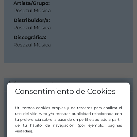
Artista/Grupo:
Rosazul Música
Distribuidor/a:
Rosazul Música
Discográfica:
Rosazul Música
INFORMACIÓN DE CONTACTO
Consentimiento de Cookies
Artista/Grupo:
Utilizamos cookies propias y de terceros para analizar el
Rosazul Música
uso del sitio web y/o mostrar publicidad relacionada con
tu preferencia sobre la base de un perfil elaborado a partir
live2@rosazul.com
de tu hábito de navegación (por ejemplo, páginas
visitadas).
mail@rosazul.com