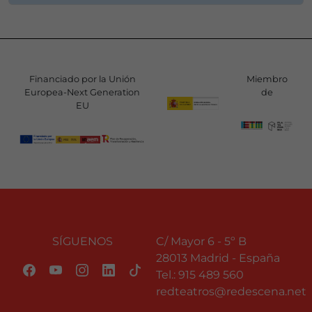
Financiado por la Unión
Miembro
Europea-Next Generation
de
EU
SÍGUENOS
C/ Mayor 6 - 5º B
28013 Madrid - España
Tel.:
915 489 560
redteatros@redescena.net