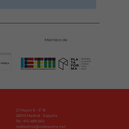
Miembro de
C/ Mayor 6 - 5º B
28013 Madrid - España
Tel.:
915 489 560
redteatros@redescena.net