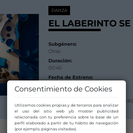
DANZA
EL LABERINTO S
Subgénero:
Otras
Duración:
00:45
Fecha de Estreno:
26 abril 2026
Consentimiento de Cookies
Compañía/Artista:
MACARENA RECUERDA SHEPHER
Utilizamos cookies propias y de terceros para analizar
el uso del sitio web y/o mostrar publicidad
relacionada con tu preferencia sobre la base de un
perfil elaborado a partir de tu hábito de navegación
(por ejemplo, páginas visitadas).