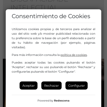
INTELECTUAL
Consentimiento de Cookies
MULTIDISCIPLINAR
Utilizamos cookies propias y de terceros para analizar el
De Mayo a Octubre
uso del sitio web y/o mostrar publicidad relacionada con
tu preferencia sobre la base de un perfil elaborado a partir
PONTEVEDRA (Pontevedra)
de tu hábito de navegación (por ejemplo, páginas
visitadas).
Galicia / Galiza
Para más información consulta la
política de cookies
.
Puedes aceptar todas las cookies pulsando el botón
"Aceptar", rechazar su uso pulsando el botón "Rechazar" y
configurarlas pulsando el botón "Configurar".
Aceptar
Rechazar
Configurar
Powered by
Redescena