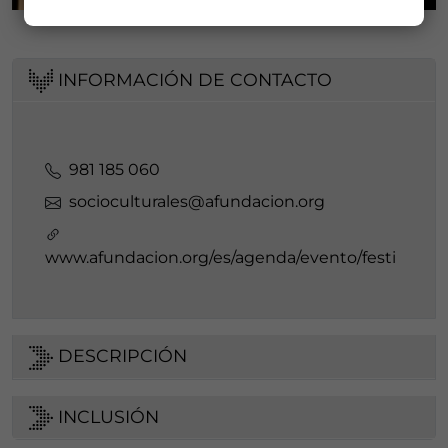
INFORMACIÓN DE CONTACTO
981 185 060
socioculturales@afundacion.org
www.afundacion.org/es/agenda/evento/festi
DESCRIPCIÓN
INCLUSIÓN