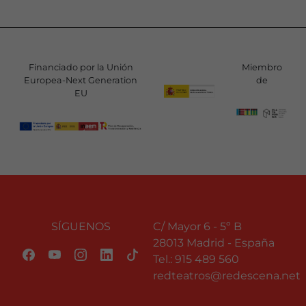
Financiado por la Unión
Miembro
Europea-Next Generation
de
EU
SÍGUENOS
C/ Mayor 6 - 5º B
28013 Madrid - España
Tel.:
915 489 560
redteatros@redescena.net