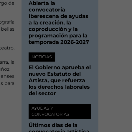
Abierta la
argo de
convocatoria
Iberescena de ayudas
ografía
a la creación, la
coproducción y la
 bellas
programación para la
temporada 2026-2027
teatro,
NOTICIAS
rra, la
El Gobierno aprueba el
uñoz.
nuevo Estatuto del
itenses
Artista, que refuerza
s para
los derechos laborales
del sector
AYUDAS Y
CONVOCATORIAS
Últimos días de la
convocatoria artística