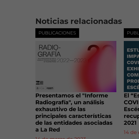
Noticias relacionadas
PUBLICACIONES
PUBL
Presentamos el "Informe
El “E
Radiografía", un análisis
COVID
exhaustivo de las
Escén
principales características
recup
de las entidades asociadas
2021
a La Red
14 de