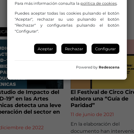
Para más información consulta la
política de cookies
.
Puedes aceptar todas las cookies pulsando el botón
"Aceptar", rechazar su uso pulsando el botón
"Rechazar" y configurarlas pulsando el botón
"Configurar".
ICACIONES
PUBLICACIONES
Aceptar
Rechazar
Configurar
Powered by
Redescena
studio de Impacto del
El Festival de Circo Ci
-19” en las Artes
elabora una “Guía de
icas detecta una leve
Paridad”
eración del sector en
11 de junio de 2021
En la elaboración del
 diciembre de 2022
documento han interveni