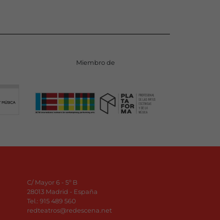
Miembro de
C/ Mayor 6 - 5º B
28013 Madrid - España
Tel.:
915 489 560
redteatros@redescena.net