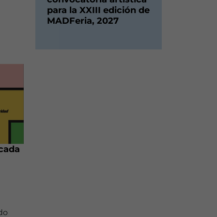
para la XXIII edición de
MADFeria, 2027
rcada
do