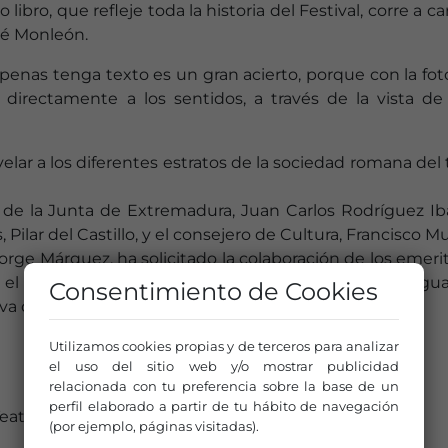
libro, que refleje toda la historia del Festival, corre a c
sé Monleón.
apenas tenga texto es un gran acierto, porque con la fot
ar directamente a los sentidos, a través de la vista de
elar a los diferentes estratos de la sociedad romana del 
e de la Junta de Extremadura, Juan Carlos Rodríguez Iba
Pilar del Castillo, y el consejero de Cultura, Francisco M
 Jorge Márquez, ha solicitado la colaboración de los emer
el Teatro, como carteles, programas o entradas antigua
Consentimiento de Cookies
 de la 50ª edición, que se celebrará este año.
Utilizamos cookies propias y de terceros para analizar
el uso del sitio web y/o mostrar publicidad
relacionada con tu preferencia sobre la base de un
perfil elaborado a partir de tu hábito de navegación
 Teatro Clásico de Mérida
(por ejemplo, páginas visitadas).