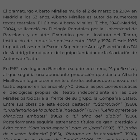
El dramaturgo Alberto Miralles murió el 2 de marzo de 2004 en
Madrid a los 63 años. Alberto Miralles es autor de numerosos
textos teatrales. El último Alberto Miralles (Elche, 1940-Madrid,
2004), se licenció en Filología Románica por la Universidad de
Barcelona y en Arte Dramático por el Instituto del Teatro,
institución de la que fue profesor entre 1966 y 1974. Desde 1976
impartía clases en la Escuela Superior de Artes y Espectáculos TAI
de Madrid, y formó parte del equipo fundador de la Asociación de
Autores de Teatro.
En 1962 tuvo lugar en Barcelona su primer estreno,
“Aquella risa”
,
al que seguiría una abundante producción que daría a Alberto
Miralles un lugar preeminente entre los autores que renovaron el
teatro español en los años 60 y 70, desde las posiciones estéticas
e ideológicas propias del teatro independiente en las que
Miralles participaría al frente de su grupo, la Compañía Cátaro.
Entre sus obras de esta época destacan
“CátaroColón”
(1968),
“Crucifernario de la culpable indecisión”
(1974),
“Céfiro agreste de
olímpicos embates”
(1982) o
“El trino del diablo”
(1986).
Posteriormente seguiría estrenando títulos de gran prestigio y
éxito como
“Comisaría especial para mujeres”
(1992),
“El jardín
de nuestra infancia”
(1995),
“Píntame en la eternidad”
(1998),
“Okupas en el Museo del Prado”
(2000),
“El crepúsculo del