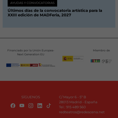
AYUDAS Y CONVOCATORIAS
Últimos días de la convocatoria artística para la
XXIII edición de MADFeria, 2027
Financiado por la Unión Europea-
Miembro de
Next Generation EU
SÍGUENOS
C/ Mayor 6 - 5º B
28013 Madrid - España
Tel.:
915 489 560
redteatros@redescena.net