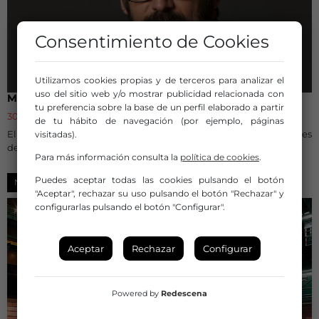
Consentimiento de Cookies
Utilizamos cookies propias y de terceros para analizar el
uso del sitio web y/o mostrar publicidad relacionada con
Muere a los 62 años el actor Manolo Solo
tu preferencia sobre la base de un perfil elaborado a partir
30 de julio de 2026
de tu hábito de navegación (por ejemplo, páginas
El intérprete gaditano desarrolló una extensa carrera teatral antes
visitadas).
de triunfar en el mundo del cine.
Para más información consulta la
política de cookies
.
Puedes aceptar todas las cookies pulsando el botón
NOTICIAS
"Aceptar", rechazar su uso pulsando el botón "Rechazar" y
configurarlas pulsando el botón "Configurar".
Aceptar
Rechazar
Configurar
Powered by
Redescena