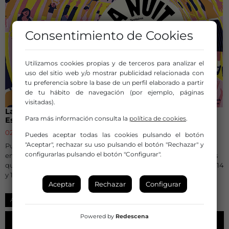
Consentimiento de Cookies
Utilizamos cookies propias y de terceros para analizar el
uso del sitio web y/o mostrar publicidad relacionada con
tu preferencia sobre la base de un perfil elaborado a partir
de tu hábito de navegación (por ejemplo, páginas
visitadas).
La Noche del Circo 2026 abre su convocatoria en
Para más información consulta la
política de cookies
.
España para impulsar el circo contemporáneo
02 de julio de 2026
Puedes aceptar todas las cookies pulsando el botón
"Aceptar", rechazar su uso pulsando el botón "Rechazar" y
Pueden participar compañías, festivales, espacios escénicos,
configurarlas pulsando el botón "Configurar".
entidades de cultura nacionales o regionales…. y otras entidades
que cuente con eventos circenses programados para los días 13, 14
y 15 de noviembre.
Aceptar
Rechazar
Configurar
AYUDAS Y CONVOCATORIAS
Powered by
Redescena