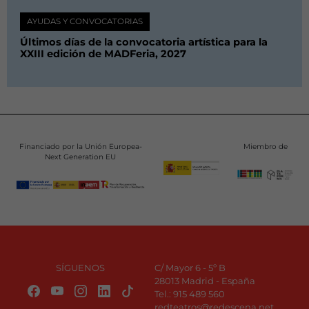
AYUDAS Y CONVOCATORIAS
Últimos días de la convocatoria artística para la
XXIII edición de MADFeria, 2027
Financiado por la Unión Europea-
Miembro de
Next Generation EU
SÍGUENOS
C/ Mayor 6 - 5º B
28013 Madrid - España
Tel.:
915 489 560
redteatros@redescena.net