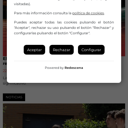
visitadas).
Para más información consulta la
política de cookies
.
Puedes aceptar todas las cookies pulsando el botón
"Aceptar", rechazar su uso pulsando el botón "Rechazar" y
configurarlas pulsando el botón "Configurar".
Aceptar
Rechazar
Configurar
El Gobierno aprueba el nuevo Estatuto del Artista, que
refuerza los derechos laborales del sector
Powered by
Redescena
22 de julio de 2026
Las organizaciones sindicales lo consideran un avance
significativo.
NOTICIAS