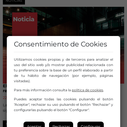
NOTICIAS
Consentimiento de Cookies
Utilizamos cookies propias y de terceros para analizar el
uso del sitio web y/o mostrar publicidad relacionada con
tu preferencia sobre la base de un perfil elaborado a partir
de tu hábito de navegación (por ejemplo, páginas
visitadas).
El Gobierno aprueba el nuevo Estatuto del Artista, que
Para más información consulta la
política de cookies
.
refuerza los derechos laborales del sector
22 de julio de 2026
Puedes aceptar todas las cookies pulsando el botón
"Aceptar", rechazar su uso pulsando el botón "Rechazar" y
Las organizaciones sindicales lo consideran un avance
configurarlas pulsando el botón "Configurar".
significativo.
NOTICIAS
Aceptar
Rechazar
Configurar