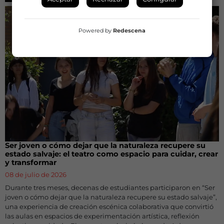
Powered by
Redescena
Ser joven o cómo dejar que la naturaleza recupere su
estado salvaje: el teatro como espacio para cuidar, crear
y transformar
08 de julio de 2026
Durante tres meses, decenas de estudiantes participaron en “Ser
joven o cómo dejar que la naturaleza recupere su estado salvaje”,
una experiencia de creación escénica colaborativa que convirtió
las aulas en espacios de experimentación artística, reflexión