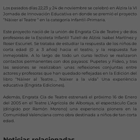
Los pasados días 22,23 y 24 de noviembre se celebró en Alzira la VI
Jornada de Innovación Educativa en donde se premió el proyecto
“Nàixer al Teatre “ en la categoría Infantil-Primaria.
Este proyecto nació de la unión de Engrata Cía de Teatre y de dos
profesoras de la Escoleta Infantil Tulell de Alzira: Isabel Martínez y
Roser Escuriet. Se trataba de estudiar la respuesta de los niños de
corta edad (0 a 3 años) hacia el teatro, y la respuesta fue
inmejorable. A lo largo de todo un curso lectivo se realizaron
contactos permanentes con dos payasos: Pupetes y Fideo, y tras
las sesiones se realizaban unas reflexiones conjuntas entre
actores y profesoras que han quedado reflejadas en la Edición del
libro “Nàixer al Teatre..., Nàixer a la vida” Una experiència
educativa (Engrata Ediciones).
Además, Engrata Cía de Teatre estrenará el próximo 16 de Enero
del 2005 en el Teatre L’Agrícola de Alboraya, el espectáculo Caca
(dirigido por Ramón Moreno) una experiencia pionera en la
Comunidad Valenciana como obra destinada a niños de tan corta
edad.
Noticias relacionadas