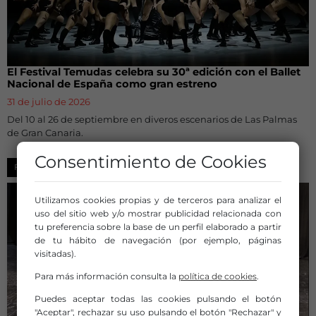
El Festival Temudas celebra su 30ª edición con el Ballet
Nacional de España como gran estreno
31 de julio de 2026
Del 10 al 26 de septiembre en diveros escenarios de Las Palmas
de Gran Canaria.
Consentimiento de Cookies
FESTIVALES
Utilizamos cookies propias y de terceros para analizar el
uso del sitio web y/o mostrar publicidad relacionada con
tu preferencia sobre la base de un perfil elaborado a partir
de tu hábito de navegación (por ejemplo, páginas
visitadas).
Para más información consulta la
política de cookies
.
Puedes aceptar todas las cookies pulsando el botón
"Aceptar", rechazar su uso pulsando el botón "Rechazar" y