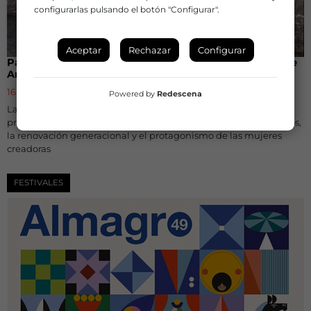
configurarlas pulsando el botón "Configurar".
Aceptar
Rechazar
Configurar
Palma del Río reunirá 31 espectáculos en la 43ª Feria de
Artes Escénicas de Andalucía
16 de junio de 2026
Powered by
Redescena
La cita se celebrará del 29 de junio al 3 de julio con una
programación marcada por la diversidad de lenguajes escénicos,
la renovación generacional y el protagonismo de las mujeres
creadoras
FESTIVALES