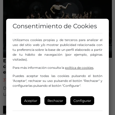
Consentimiento de Cookies
Utilizamos cookies propias y de terceros para analizar el
uso del sitio web y/o mostrar publicidad relacionada con
tu preferencia sobre la base de un perfil elaborado a partir
de tu hábito de navegación (por ejemplo, páginas
visitadas).
El Festival Temudas celebra su 30ª edición
con el Ballet Nacional de España como gran
Para más información consulta la
política de cookies
.
estreno
Puedes aceptar todas las cookies pulsando el botón
31 de julio de 2026
"Aceptar", rechazar su uso pulsando el botón "Rechazar" y
configurarlas pulsando el botón "Configurar".
Del 10 al 26 de septiembre en diveros escenarios de
Las Palmas de Gran Canaria.
Aceptar
Rechazar
Configurar
FESTIVALES