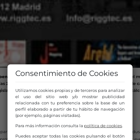
Consentimiento de Cookies
oen de Goei
, dos profesionales de acreditada experiencia en el
ías
26 y 30 de marzo
y abordan aspectos como la elevación de c
Utilizamos cookies propias y de terceros para analizar
gislación vigente, la evaluación de riesgos y la seguridad o el cál
el uso del sitio web y/o mostrar publicidad
relacionada con tu preferencia sobre la base de un
perfil elaborado a partir de tu hábito de navegación
(por ejemplo, páginas visitadas).
Para más información consulta la
política de cookies
.
participar en el curso “Técnicas básicas del Rigging en la indus
Puedes aceptar todas las cookies pulsando el botón
 profesionales que desarrollen labores en montajes escénicos y ev