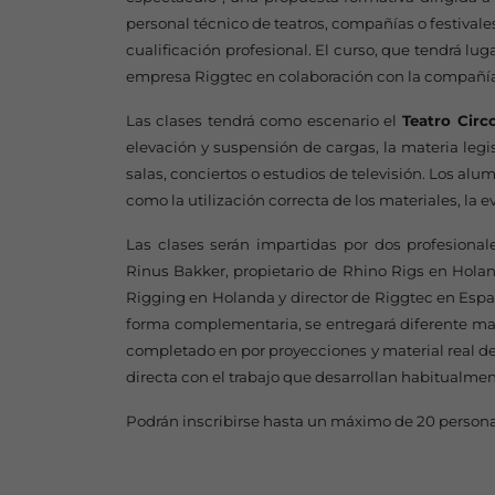
personal técnico de teatros, compañías o festival
cualificación profesional. El curso, que tendrá lug
empresa Riggtec en colaboración con la compañía
Las clases tendrá como escenario el
Teatro Circo
elevación y suspensión de cargas, la materia legis
salas, conciertos o estudios de televisión. Los al
como la utilización correcta de los materiales, la 
Las clases serán impartidas por dos profesional
Rinus Bakker, propietario de Rhino Rigs en Holand
Rigging en Holanda y director de Riggtec en Espan
forma complementaria, se entregará diferente mate
completado en por proyecciones y material real d
directa con el trabajo que desarrollan habitualme
Podrán inscribirse hasta un máximo de 20 person