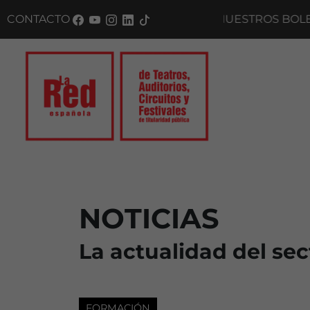
Saltar al panel PAU
CONTACTO
SUSCRÍBETE A NUESTROS BOLETINES
NOTICIAS
La actualidad del sec
FORMACIÓN