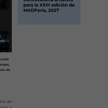
para la XXIII edición de
MADFeria, 2027
 mundo
argas,
culo de
tria del
entos, a