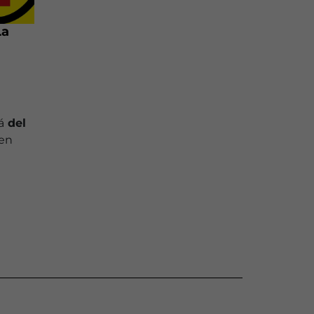
La
á
del
en