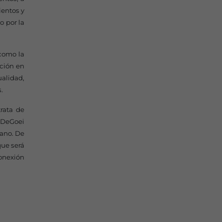
ientos y
o por la
como la
ación en
ualidad,
.
trata de
e DeGoei
lano. De
que será
conexión