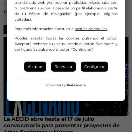
uso del sitio web y/o mostrar publicidad relacionada con
eventos circenses programados para los días 13, 14 y
tu preferencia sobre la base de un perfil elaborado a partir
15 de noviembre.
de tu hábito de navegación (por ejemplo, páginas
visitadas).
Para más información consulta la
política de cookies
.
AYUDAS Y CONVOCATORIAS
Puedes aceptar todas las cookies pulsando el botón
"Aceptar", rechazar su uso pulsando el botón "Rechazar" y
configurarlas pulsando el botón "Configurar".
Aceptar
Rechazar
Configurar
Powered by
Redescena
La AECID abre hasta el 17 de julio
convocatoria para presentar proyectos de