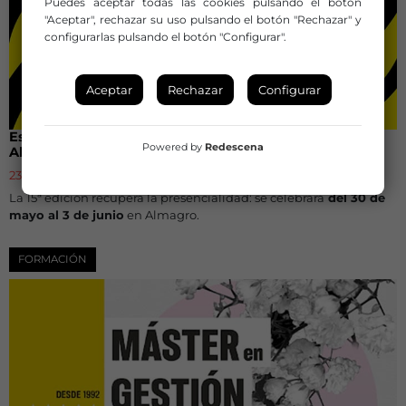
Puedes aceptar todas las cookies pulsando el botón
"Aceptar", rechazar su uso pulsando el botón "Rechazar" y
configurarlas pulsando el botón "Configurar".
Aceptar
Rechazar
Configurar
Escuela de Verano de La Red 2022: ¡Volvemos a
Powered by
Redescena
Almagro!
23 de febrero de 2022
La 15ª edición recupera la presencialidad: se celebrará
del 30 de
mayo al 3 de junio
en Almagro.
FORMACIÓN