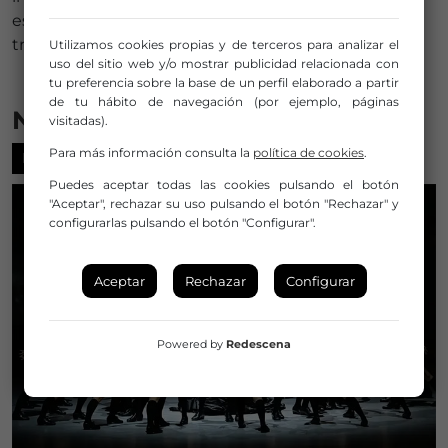
espectáculos del festival y mostrarán parte de su
trabajo al público.
Utilizamos cookies propias y de terceros para analizar el
uso del sitio web y/o mostrar publicidad relacionada con
tu preferencia sobre la base de un perfil elaborado a partir
de tu hábito de navegación (por ejemplo, páginas
Noticias relacionadas
visitadas).
Para más información consulta la
política de cookies
.
FESTIVALES
Puedes aceptar todas las cookies pulsando el botón
"Aceptar", rechazar su uso pulsando el botón "Rechazar" y
configurarlas pulsando el botón "Configurar".
Aceptar
Rechazar
Configurar
Powered by
Redescena