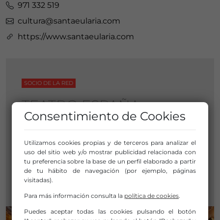
971 332 519
cultura@santaeularia.com
https://www.santaeularia.com
SOCIO DE LA RED
TEATRO ESPAÑA
Consentimiento de Cookies
C/ Sant Jaume, 81
Utilizamos cookies propias y de terceros para analizar el
uso del sitio web y/o mostrar publicidad relacionada con
07840 Santa Eulària des Riu
tu preferencia sobre la base de un perfil elaborado a partir
Baleares
de tu hábito de navegación (por ejemplo, páginas
Islas Baleares / Illes Balears
visitadas).
Para más información consulta la
política de cookies
.
Puedes aceptar todas las cookies pulsando el botón