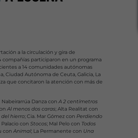
ción a la circulación y gira de
24 compañías participaron en un programa
tenecientes a 14 comunidades autónomas
na, Ciudad Autónoma de Ceuta, Galicia, La
danza que concitaron la atención con más de
n Nabeirarrúa Danza con
A 2 centímetros
con
Al menos dos caras
; Alta Realitat con
 del hierro
; Cia. Mar Gómez con
Perdiendo
 Palacio con
Stocos
; Mal Pelo con
Todos
eu con
Animal
; La Permanente con
Una