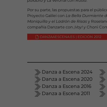
palabra
y La Veronal con
Rusia
.
Por su parte, las propuestas para el públi
Proyecto Galilei con
La Bella Durmiente de
Moniquilla y el Ladrón de Risas
y Roselan
compañía Danzarte con
¡Voy!
y Choni Co
DANZAAESCENA.ES | EDICIÓN 2012
Danza a Escena 2024
Danza a Escena 2020
Danza a Escena 2016
Danza a Escena 2011