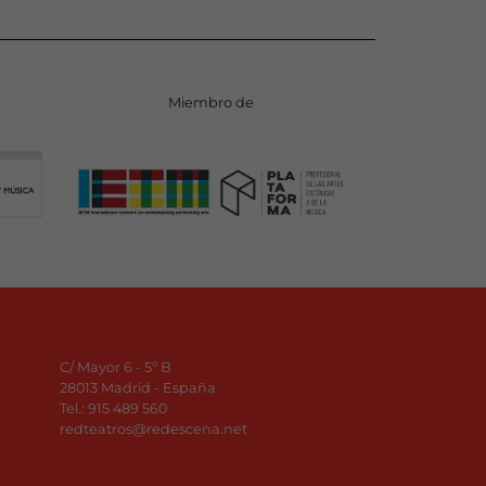
Miembro de
C/ Mayor 6 - 5º B
28013 Madrid - España
Tel.:
915 489 560
redteatros@redescena.net