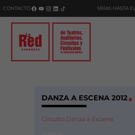
Saltar al panel PAU
ENA 2027 · CONVOCATORIA A COMPAÑÍAS HASTA EL 4
CONTACTO
DANZA A ESCENA 2012
Circuito Danza a Escena