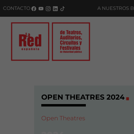
Saltar al panel PAU
CONTACTO
SUSCRÍBETE A NUESTROS BOLE
OPEN THEATRES 2024
Open Theatres