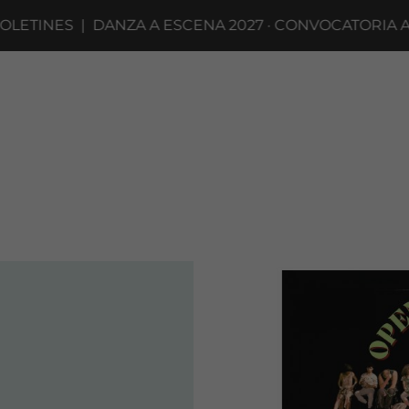
TINES
|
DANZA A ESCENA 2027 · CONVOCATORIA A CO