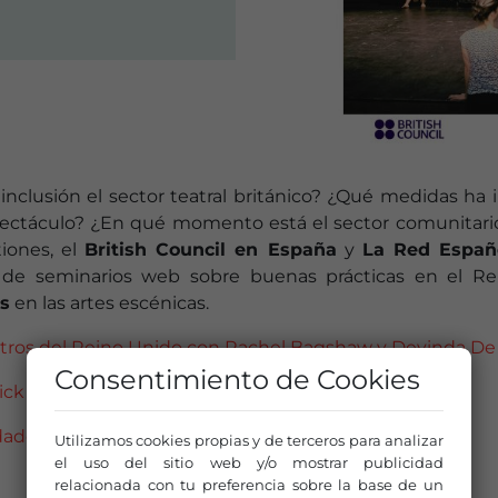
 inclusión el sector teatral británico? ¿Qué medidas ha
pectáculo? ¿En qué momento está el sector comunitario
iones, el
British Council en España
y
La Red Españ
 de seminarios web sobre buenas prácticas en el R
s
en las artes escénicas.
eatros del Reino Unido con Rachel Bagshaw y Devinda De 
Consentimiento de Cookies
ck y Ruth Stringer.
ades con Jill Adamson y Rhiannon White.
Utilizamos cookies propias y de terceros para analizar
el uso del sitio web y/o mostrar publicidad
relacionada con tu preferencia sobre la base de un