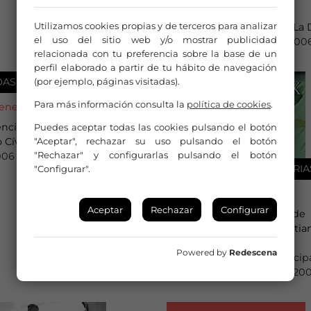
23 de enero de 2006
Utilizamos cookies propias y de terceros para analizar
Convocatoria 2005-2006 La 
el uso del sitio web y/o mostrar publicidad
Hasta el 27 de enero de 200
relacionada con tu preferencia sobre la base de un
perfil elaborado a partir de tu hábito de navegación
(por ejemplo, páginas visitadas).
DAS Y CONVOCATORIAS
Para más información consulta la
política de cookies
.
 enero de 2006
encias Escena Poblenou-
Puedes aceptar todas las cookies pulsando el botón
"Aceptar", rechazar su uso pulsando el botón
 Cívico Can Felipa 2006
"Rechazar" y configurarlas pulsando el botón
006
AYUDAS Y CONVOCATORIA
"Configurar".
11 de enero de 2006
Aceptar
Rechazar
Configurar
I Concurso Internacional de
Trombón C.G. Conn-Christia
Lindberg
Powered by
Redescena
Plazo de registro de partici
hasta el 18 de febrero de 20