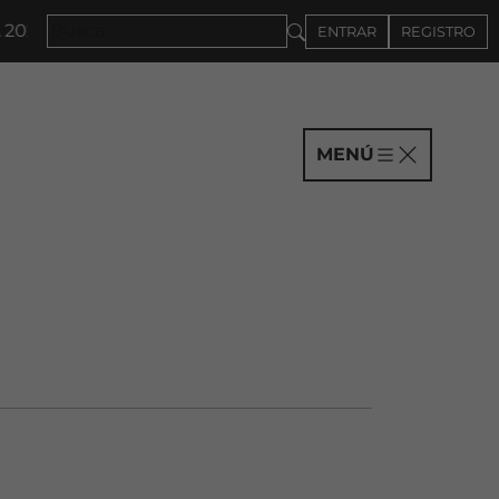
· CONVOCATORIA A COMPAÑÍAS HASTA EL 4DE SEPTIE
ENTRAR
REGISTRO
MENÚ