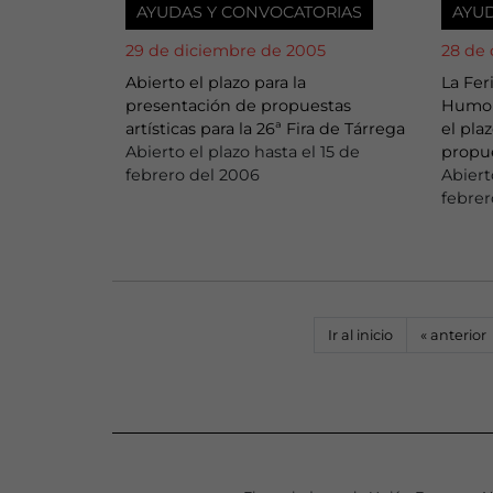
AYUDAS Y CONVOCATORIAS
AYU
29 de diciembre de 2005
28 de
Abierto el plazo para la
La Fer
presentación de propuestas
Humor
artísticas para la 26ª Fira de Tárrega
el pla
Abierto el plazo hasta el 15 de
propue
febrero del 2006
Abiert
febre
Ir al inicio
«
anterior