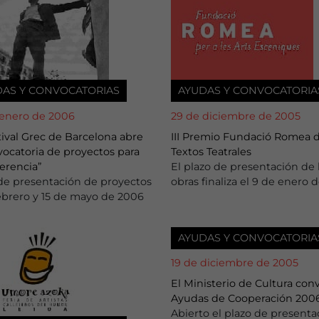
DAS Y CONVOCATORIAS
AYUDAS Y CONVOCATORIA
 enero de 2006
29 de diciembre de 2005
tival Grec de Barcelona abre
III Premio Fundació Romea 
vocatoria de proyectos para
Textos Teatrales
ferencia”
El plazo de presentación de 
de presentación de proyectos
obras finaliza el 9 de enero 
ebrero y 15 de mayo de 2006
AYUDAS Y CONVOCATORIA
19 de diciembre de 2005
El Ministerio de Cultura conv
Ayudas de Cooperación 200
Abierto el plazo de presenta