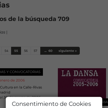
ias
os de la búsqueda
709
ias
|
54
55
56
57
... 60
siguiente
»
DAS Y CONVOCATORIAS
 enero de 2006
 Cultura en la Calle-Rivas
madrid
el 30 de marzo de 2006
AYUDAS Y CONVOCATORIA
Consentimiento de Cookies