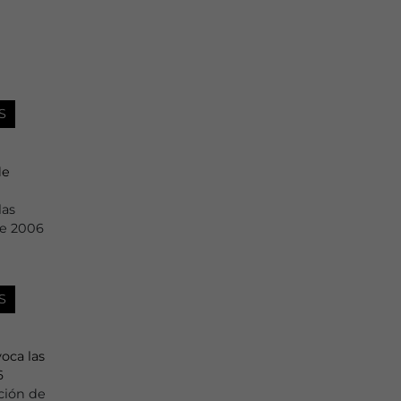
S
de
las
de 2006
S
oca las
6
ción de