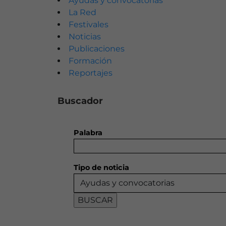
Ayudas y convocatorias
709
La Red
795
Festivales
1552
Noticias
2025
Publicaciones
33
Formación
213
Reportajes
2
Buscador
Palabra
Tipo de noticia