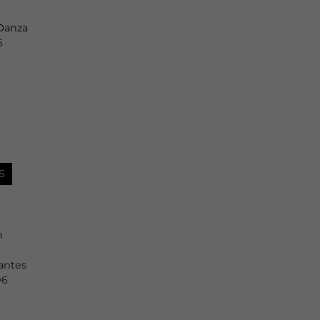
Danza
6
S
n
pantes
06