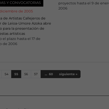
DAS Y CONVOCATORIAS
proyectos hasta el 9 de ene
2006
 diciembre de 2005
ia de Artistas Callejeros de
 de Leioa-Umore Azoka abre
zo para la presentación de
stas artísticas
o el plazo hasta el 17 de
ro de 2006
54
55
56
57
... 60
siguiente
»