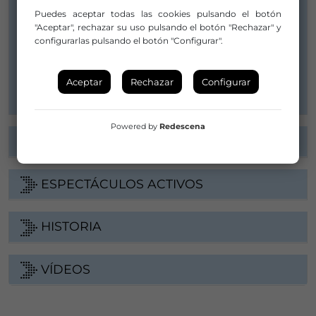
Puedes aceptar todas las cookies pulsando el botón
649597529 / 686597443
"Aceptar", rechazar su uso pulsando el botón "Rechazar" y
configurarlas pulsando el botón "Configurar".
infoteatrodelvelador@gmail.com
juandolores2002@yahoo.es
Aceptar
Rechazar
Configurar
Powered by
Redescena
DATOS DE DISTRIBUCIÓN
ESPECTÁCULOS ACTIVOS
HISTORIA
VÍDEOS