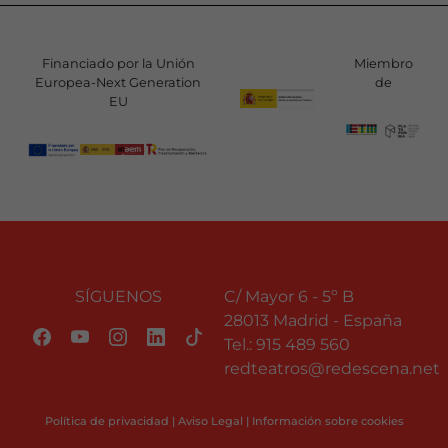
Financiado por la Unión
Miembro
Europea-Next Generation
de
EU
SÍGUENOS
C/ Mayor 6 - 5º B
28013 Madrid - España
Tel.:
915 489 560
redteatros@redescena.net
Política de privacidad
|
Aviso Legal
|
Información sobre cookies