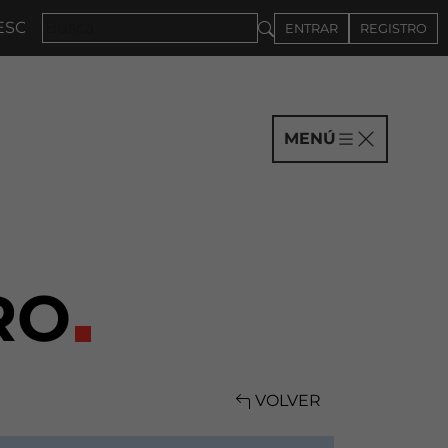
ENA 2027 · CONVOCATORIA A COMPAÑÍAS HASTA EL 4
ENTRAR
REGISTRO
MENÚ
RO
VOLVER