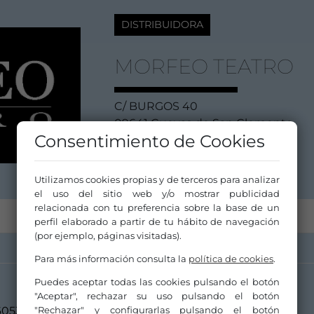
DISTRIBUIDORA
MORFEO TEATRO
C/ BURGOS 40
09641 Cuevas de San Clemente
Consentimiento de Cookies
Burgos
Castilla y León
Utilizamos cookies propias y de terceros para analizar
el uso del sitio web y/o mostrar publicidad
relacionada con tu preferencia sobre la base de un
perfil elaborado a partir de tu hábito de navegación
(por ejemplo, páginas visitadas).
Para más información consulta la
política de cookies
.
Puedes aceptar todas las cookies pulsando el botón
"Aceptar", rechazar su uso pulsando el botón
"Rechazar" y configurarlas pulsando el botón
605358504