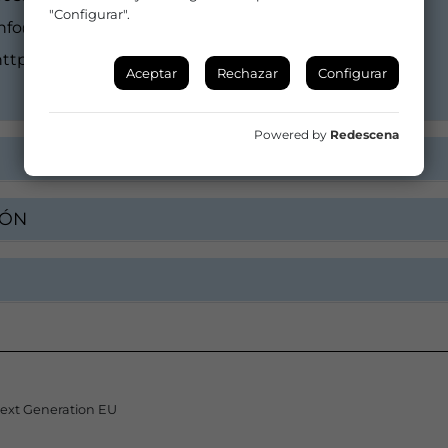
"Configurar".
info@morfeoteatro.com
https://www.morfeoteatro.com
Aceptar
Rechazar
Configurar
Powered by
Redescena
IÓN
Next Generation EU