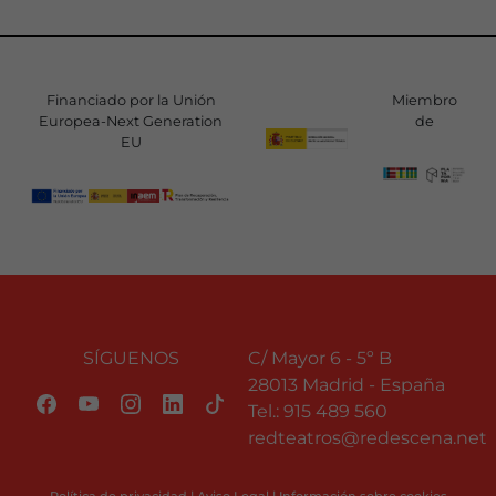
Financiado por la Unión
Miembro
Europea-Next Generation
de
EU
SÍGUENOS
C/ Mayor 6 - 5º B
28013 Madrid - España
Tel.:
915 489 560
redteatros@redescena.net
Política de privacidad
|
Aviso Legal
|
Información sobre cookies