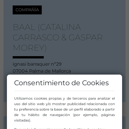
COMPAÑÍA
BAAL (CATALINA
CARRASCO & GASPAR
MOREY)
ignasi barraquer nº29
07004 Palma de Mallorca
Baleares
Consentimiento de Cookies
Islas Baleares / Illes Balears
Utilizamos cookies propias y de terceros para analizar el
uso del sitio web y/o mostrar publicidad relacionada con
tu preferencia sobre la base de un perfil elaborado a partir
de tu hábito de navegación (por ejemplo, páginas
visitadas).
INFORMACIÓN DE CONTACTO