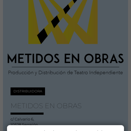
DISTRIBUIDORA
METIDOS EN OBRAS
c/ Calvario 6,
10528 Serrejón
Cáceres