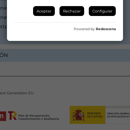
navilla@creatividadsolidaria.es
Aceptar
Rechazar
Configurar
navilla@creatividadsolidaria.es
ttps://www.creatividadsolidaria.es
Powered by
Redescena
IÓN
Next Generation EU