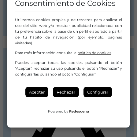
Consentimiento de Cookies
C/Orinoco Nº7 Piso 4 Pta 4
35014 Las Palmas de Gran Canaria
Las Palmas
Utilizamos cookies propias y de terceros para analizar el
Islas Canarias
uso del sitio web y/o mostrar publicidad relacionada con
tu preferencia sobre la base de un perfil elaborado a partir
de tu hábito de navegación (por ejemplo, páginas
visitadas).
Para más información consulta la
política de cookies
.
INFORMACIÓN DE CONTACTO
Puedes aceptar todas las cookies pulsando el botón
"Aceptar", rechazar su uso pulsando el botón "Rechazar" y
configurarlas pulsando el botón "Configurar".
Aceptar
Rechazar
Configurar
Powered by
Redescena