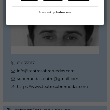
Powered by
Redescena
610551117
info@teatrosobreruedas.com
sobreruedasteatro@gmail.com
https://www.teatrosobreruedas.com