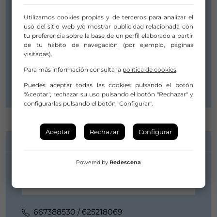
LED SILHOUETTE
Utilizamos cookies propias y de terceros para analizar el
uso del sitio web y/o mostrar publicidad relacionada con
tu preferencia sobre la base de un perfil elaborado a partir
Albistur Kalea, Nº6
de tu hábito de navegación (por ejemplo, páginas
visitadas).
31770 Lesaka
Navarra
Para más información consulta la
política de cookies
.
Navarra
Puedes aceptar todas las cookies pulsando el botón
"Aceptar", rechazar su uso pulsando el botón "Rechazar" y
configurarlas pulsando el botón "Configurar".
Aceptar
Rechazar
Configurar
INFORMACIÓN DE CONTACTO
Powered by
Redescena
Martxel Rodriguez / Jon López
667388530 / 625218069