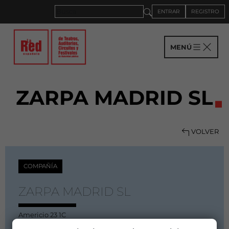
ENTRAR
REGISTRO
MENÚ
ZARPA MADRID SL
VOLVER
COMPAÑÍA
ZARPA MADRID SL
Americio 23 1C
28021 Madrid