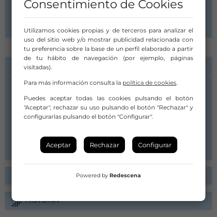
Consentimiento de Cookies
Madrid
Comunidad de Madrid
Utilizamos cookies propias y de terceros para analizar el
uso del sitio web y/o mostrar publicidad relacionada con
tu preferencia sobre la base de un perfil elaborado a partir
de tu hábito de navegación (por ejemplo, páginas
INFORMACIÓN DE CONTACTO
visitadas).
Para más información consulta la
política de cookies
.
Puedes aceptar todas las cookies pulsando el botón
Manuel Ruiz Arena
"Aceptar", rechazar su uso pulsando el botón "Rechazar" y
configurarlas pulsando el botón "Configurar".
674080557/628330168
zarpaproducciones@gmail.com
Aceptar
Rechazar
Configurar
ESPECTÁCULOS ACTIVOS
Powered by
Redescena
HISTORIA