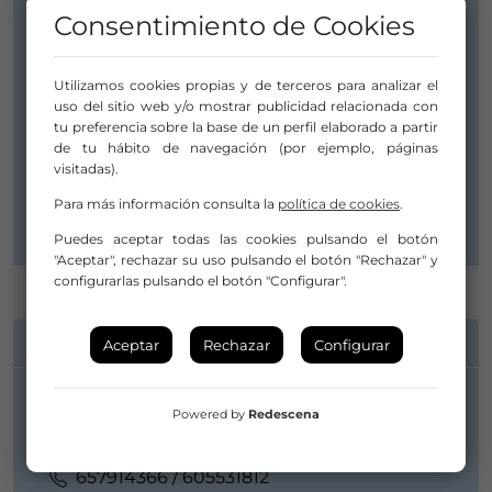
Consentimiento de Cookies
LA_COMPAÑÍA EXLÍMITE
Utilizamos cookies propias y de terceros para analizar el
uso del sitio web y/o mostrar publicidad relacionada con
tu preferencia sobre la base de un perfil elaborado a partir
28005 MADRID
de tu hábito de navegación (por ejemplo, páginas
visitadas).
Madrid
Comunidad de Madrid
Para más información consulta la
política de cookies
.
Puedes aceptar todas las cookies pulsando el botón
"Aceptar", rechazar su uso pulsando el botón "Rechazar" y
configurarlas pulsando el botón "Configurar".
INFORMACIÓN DE CONTACTO
Aceptar
Rechazar
Configurar
Powered by
Redescena
657914366 / 605531812