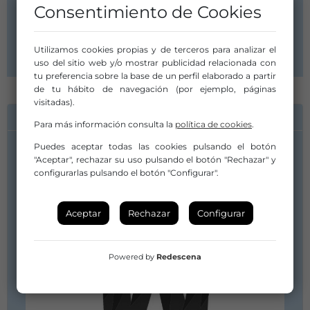
Calle Sporting 8 1º B
Consentimiento de Cookies
33203 Gijón
Asturias
Asturias
Utilizamos cookies propias y de terceros para analizar el
uso del sitio web y/o mostrar publicidad relacionada con
tu preferencia sobre la base de un perfil elaborado a partir
de tu hábito de navegación (por ejemplo, páginas
visitadas).
INFORMACIÓN DE CONTACTO
Para más información consulta la
política de cookies
.
Puedes aceptar todas las cookies pulsando el botón
"Aceptar", rechazar su uso pulsando el botón "Rechazar" y
configurarlas pulsando el botón "Configurar".
Aceptar
Rechazar
Configurar
Powered by
Redescena