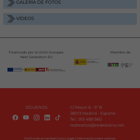
GALERÍA DE FOTOS
VÍDEOS
Financiado por la Unión Europea-
Miembro de
Next Generation EU
SÍGUENOS
C/ Mayor 6 - 5º B
28013 Madrid - España
Tel.:
915 489 560
redteatros@redescena.net
Política de privacidad
|
Aviso Legal
|
Información sobre cookies