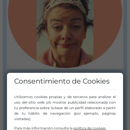
Consentimiento de Cookies
COMPAÑÍA
CIA CRIS CLOWN
Utilizamos cookies propias y de terceros para analizar el
uso del sitio web y/o mostrar publicidad relacionada con
tu preferencia sobre la base de un perfil elaborado a partir
c/ Narcis Monturiol , 37-39
de tu hábito de navegación (por ejemplo, páginas
08340 Vilasar de mar
visitadas).
Barcelona
Para más información consulta la
política de cookies
.
Cataluña / Catalunya