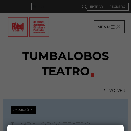
ENTRAR
REGISTRO
MENÚ
TUMBALOBOS
TEATRO
VOLVER
COMPAÑÍA
TUMBALOBOS TEATRO