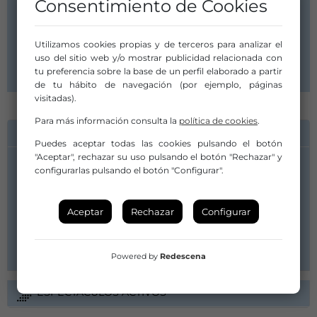
Consentimiento de Cookies
Rodríguez Ulloa 6
13500 Puertollano
Ciudad Real
Utilizamos cookies propias y de terceros para analizar el
Castilla - La Mancha
uso del sitio web y/o mostrar publicidad relacionada con
tu preferencia sobre la base de un perfil elaborado a partir
de tu hábito de navegación (por ejemplo, páginas
visitadas).
Para más información consulta la
política de cookies
.
INFORMACIÓN DE CONTACTO
Puedes aceptar todas las cookies pulsando el botón
"Aceptar", rechazar su uso pulsando el botón "Rechazar" y
configurarlas pulsando el botón "Configurar".
José Carlos Fernández
Aceptar
Rechazar
Configurar
617015542
tumbalobosteatro@gmail.com
Powered by
Redescena
ESPECTÁCULOS ACTIVOS