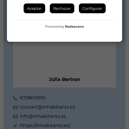
Aceptar
Rechazar
Configurar
Powered by
Redescena
Júlia Bertran
672800995
contact@inhabitants.es
info@inhabitants.es
https://inhabitants.es/