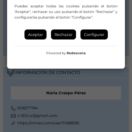
Puedes aceptar todas las cookies pulsando el botón
NÚRIA CRESPO
"Aceptar", rechazar su uso pulsando el botón "Rechazar" y
configurarlas pulsando el botón "Configurar".
C-roser, 98
08004 Barcelona
Aceptar
Rechazar
Configurar
Barcelona
Cataluña / Catalunya
Powered by
Redescena
INFORMACIÓN DE CONTACTO
Núria Crespo Pérez
608277184
n.305.cz@gmail.com
https://vimeo.com/user111688595