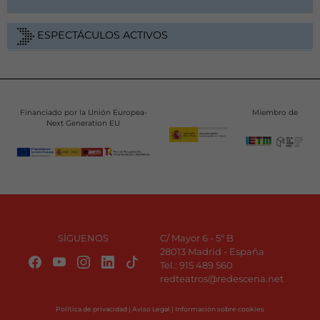
ESPECTÁCULOS ACTIVOS
Financiado por la Unión Europea-
Miembro de
Next Generation EU
SÍGUENOS
C/ Mayor 6 - 5º B
28013 Madrid - España
Tel.:
915 489 560
redteatros@redescena.net
Política de privacidad
|
Aviso Legal
|
Información sobre cookies