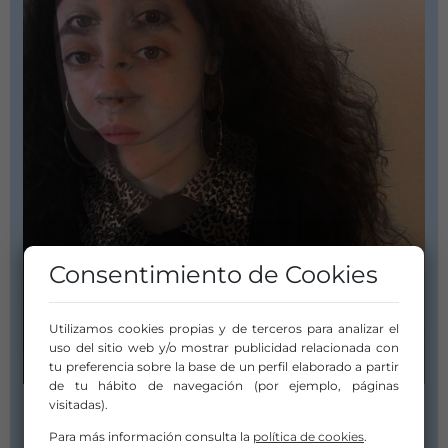
Consentimiento de Cookies
Utilizamos cookies propias y de terceros para analizar el
uso del sitio web y/o mostrar publicidad relacionada con
tu preferencia sobre la base de un perfil elaborado a partir
de tu hábito de navegación (por ejemplo, páginas
visitadas).
Para más información consulta la
política de cookies
.
COMPAÑÍA