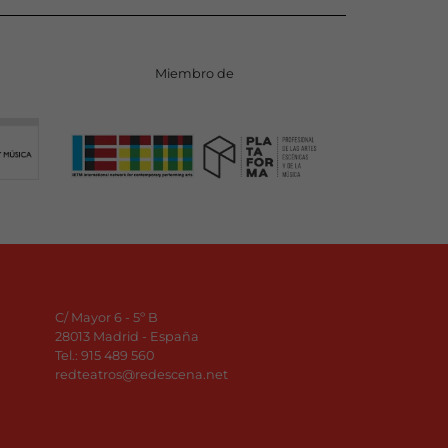
Miembro de
C/ Mayor 6 - 5º B
28013 Madrid - España
Tel.:
915 489 560
redteatros@redescena.net