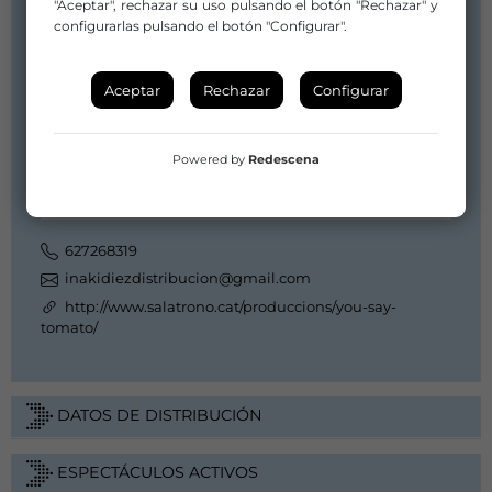
"Aceptar", rechazar su uso pulsando el botón "Rechazar" y
configurarlas pulsando el botón "Configurar".
Aceptar
Rechazar
Configurar
Powered by
Redescena
IÑAKI DÍEZ
627268319
inakidiezdistribucion@gmail.com
http://www.salatrono.cat/produccions/you-say-
tomato/
DATOS DE DISTRIBUCIÓN
ESPECTÁCULOS ACTIVOS