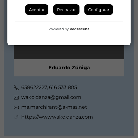
Aceptar
Rechazar
Configurar
Powered by
Redescena
Eduardo Zúñiga
658622227, 616 533 805
wako.danza@gmail.com
ma.marchirant@a-mas.net
https://www.wako.danza.com